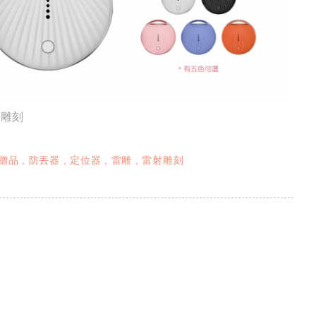
射雕刻
贈品
防丟器
定位器
雷雕
雷射雕刻