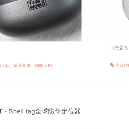
可做雷
nisda
藍芽耳機
網版印刷
客製禮
AT - Shell tag全球防偷定位器