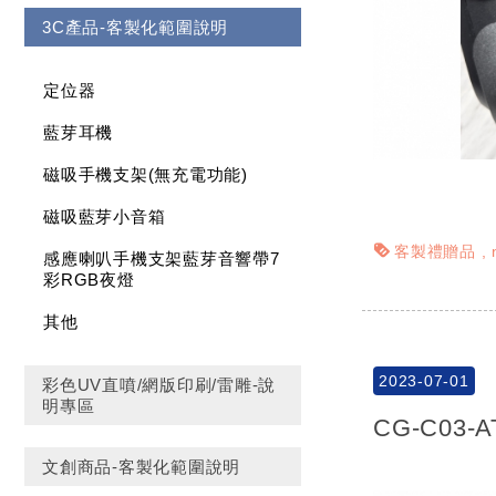
3C產品-客製化範圍說明
定位器
藍芽耳機
磁吸手機支架(無充電功能)
磁吸藍芽小音箱
客製禮贈品
感應喇叭手機支架藍芽音響帶7
彩RGB夜燈
其他
2023-07-01
彩色UV直噴/網版印刷/雷雕-說
明專區
CG-C03-
文創商品-客製化範圍說明