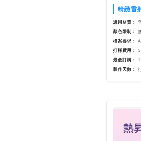
精緻雷
適用材質：
塑
顏色限制：
無
檔案要求：
A
打樣費用：
5
最低訂購：
1
製作天數：
打