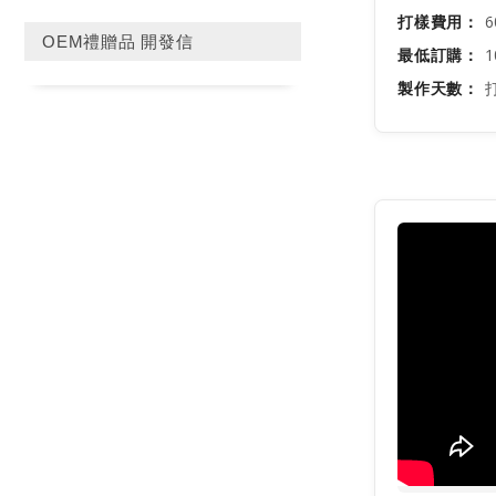
打樣費用：
6
OEM禮贈品 開發信
最低訂購：
1
製作天數：
打