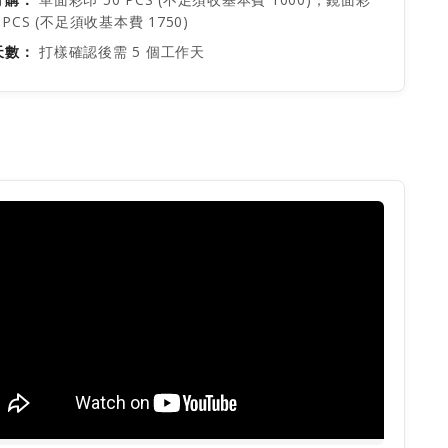
0 PCS (不足須收基本費 1750)
天數：
打樣確認後需 5 個工作天