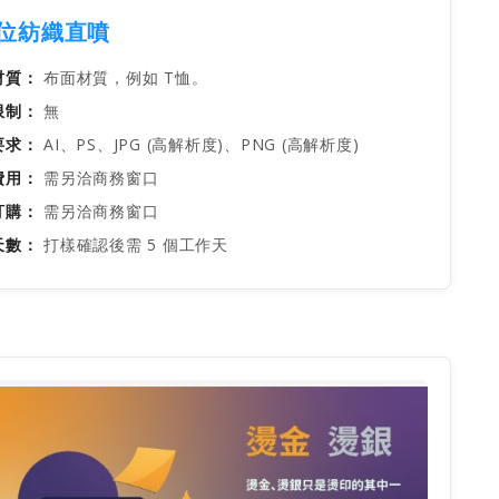
位紡織直噴
材質：
布面材質，例如 T恤。
限制：
無
要求：
AI、PS、JPG (高解析度)、PNG (高解析度)
費用：
需另洽商務窗口
訂購：
需另洽商務窗口
天數：
打樣確認後需 5 個工作天