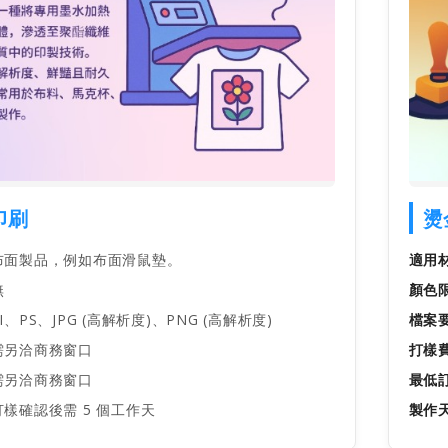
印刷
燙
面製品，例如布面滑鼠墊。
適用
無
顏色
I、PS、JPG (高解析度)、PNG (高解析度)
檔案
需另洽商務窗口
打樣
需另洽商務窗口
最低
樣確認後需 5 個工作天
製作