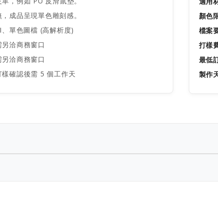
革，例如 PU 皮滑鼠墊。
適用
，成品呈現單色雕刻感。
顏色
I、單色圖檔 (高解析度)
檔案
需另洽商務窗口
打樣
需另洽商務窗口
最低
樣確認後需 5 個工作天
製作