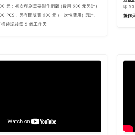
00 元；初次印刷需要製作網版 (費用 600 元另計)
印 5
00 PCS，另有開版費 600 元 (一次性費用) 另計。
製作
樣確認後需 5 個工作天