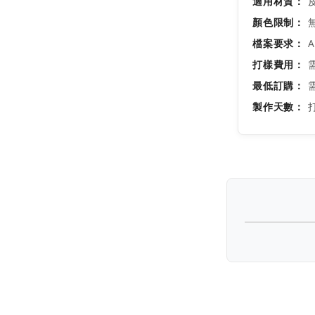
適用材質：
皮
顏色限制：
無
檔案要求：
A
打樣費用：
最低訂購：
製作天數：
打