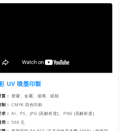
彩 UV 噴墨印製
材質：
塑膠、金屬、玻璃、紙類
限制：
CMYK 四色印刷
要求：
AI、PS、JPG (高解析度)、PNG (高解析度)
費用：
500 元
訂購：
單面彩印 50 PCS (不足須收基本費 1000)；鏡面彩