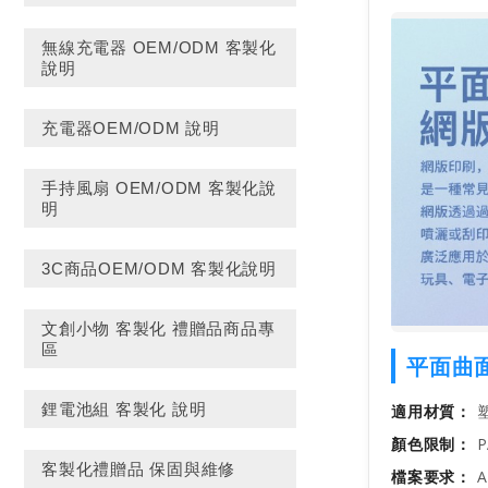
無線充電器 OEM/ODM 客製化
說明
充電器OEM/ODM 說明
手持風扇 OEM/ODM 客製化說
明
3C商品OEM/ODM 客製化說明
文創小物 客製化 禮贈品商品專
區
平面曲
鋰電池組 客製化 說明
適用材質：
塑
顏色限制：
P
客製化禮贈品 保固與維修
檔案要求：
A