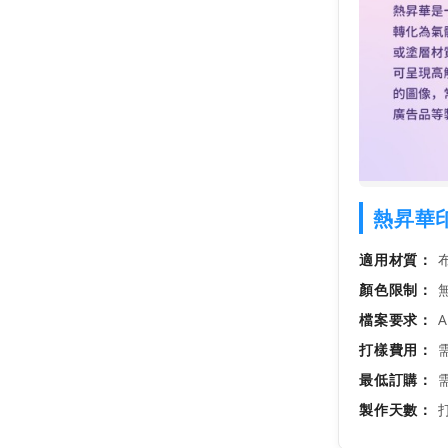
熱昇華
適用材質：
布
顏色限制：
檔案要求：
A
打樣費用：
最低訂購：
製作天數：
打