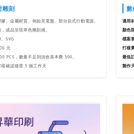
射雕刻
數
膠、金屬材質，例如充電盤、部分款式行動電源。
適用
，成品呈現單色雕刻感。
顏色
I、SVG
檔案
00 元
打樣
00 PCS，數量不足則須收基本費 500。
最低
樣確認後需 5 個工作天
製作