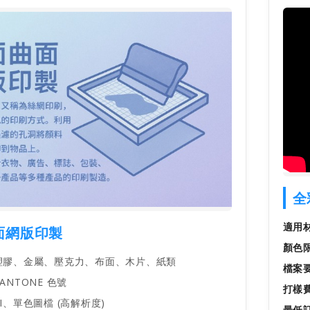
全
適用
面網版印製
顏色
膠、金屬、壓克力、布面、木片、紙類
檔案
ANTONE 色號
打樣
I、單色圖檔 (高解析度)
最低