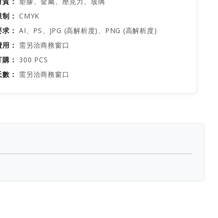
材質：
塑膠、金屬、壓克力、玻璃
限制：
CMYK
要求：
AI、PS、JPG (高解析度)、PNG (高解析度)
費用：
需另洽商務窗口
訂購：
300 PCS
天數：
需另洽商務窗口