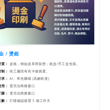
金 / 燙銀
材質：
皮格，例如皮革滑鼠墊；紙盒/手工盒包裝。
限制：
依工廠現有色卡做挑選。
要求：
AI、單色圖檔 (高解析度)
費用：
需另洽商務窗口
訂購：
需另洽商務窗口
天數：
打樣確認後需 5 個工作天