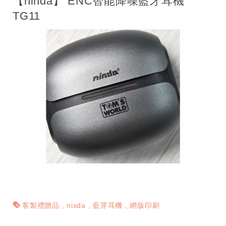
【ninda】 ENC智能降噪藍牙耳機
TG11
客製禮贈品
nisda
藍芽耳機
網版印刷