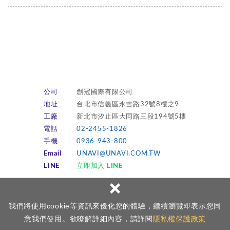
公司
創冠國際有限公司
地址
台北市信義區永吉路32號8樓之9
工廠
新北市汐止區大同路三段194號5樓
電話
02-2455-1826
手機
0936-943-800
Email
UNAVI@UNAVI.COM.TW
LINE
立即加入 LINE
×
Copyright © TRANSPOWER TPI創冠國際有限公司 All Rights
我們將使用cookie等資訊來優化您的體驗，繼續瀏覽即表示您同
Reserved.
意我們使用。欲瞭解詳細內容，請詳閱
隱私權保護政策
網頁設計 │ 多米諾