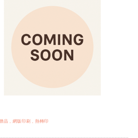
贈品
網版印刷
熱轉印