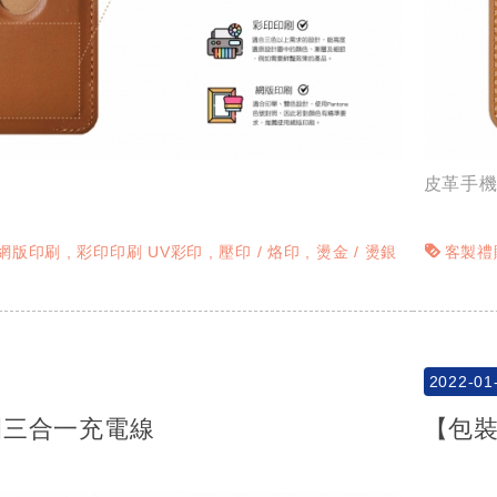
皮革手
網版印刷
彩印印刷 UV彩印
壓印 / 烙印
燙金 / 燙銀
客製禮
2022-01
圈三合一充電線
【包裝