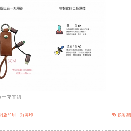
合一充電線
網版印刷
熱轉印
客製禮