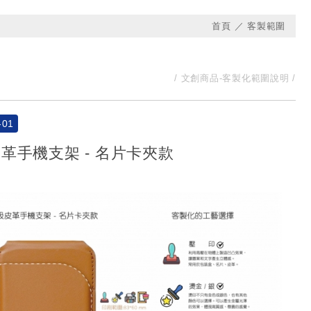
首頁
客製範圍
文創商品-客製化範圍說明
-01
革手機支架 - 名片卡夾款