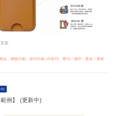
機支架
贈品
網版印刷
彩印印刷 UV彩印
壓印 / 烙印
燙金 / 燙銀
-01
範例】 (更新中)