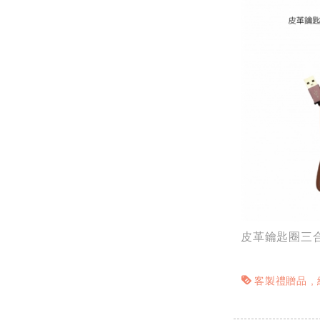
皮革鑰匙圈三
客製禮贈品