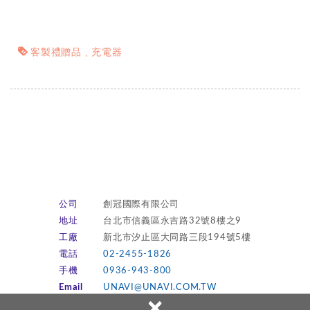
客製禮贈品
充電器
公司
創冠國際有限公司
地址
台北市信義區永吉路32號8樓之9
工廠
新北市汐止區大同路三段194號5樓
電話
02-2455-1826
手機
0936-943-800
Email
UNAVI@UNAVI.COM.TW
×
LINE
立即加入 LINE