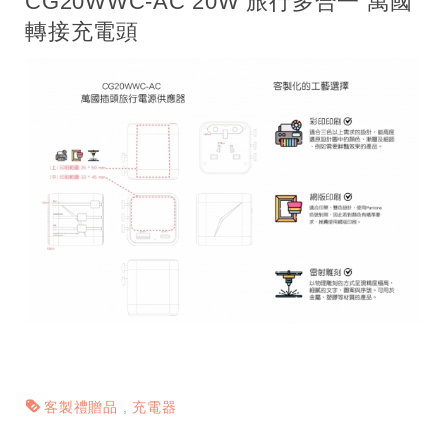
CG20WWC-AC 20W 旅行多合一 萬國
轉接充電頭
客製禮贈品
充電器