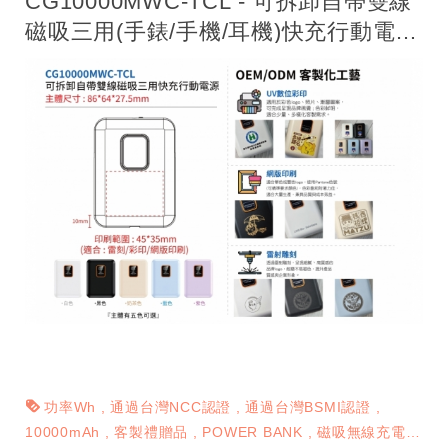
CG10000MWC-TCL - 可拆卸自帶雙線
磁吸三用(手錶/手機/耳機)快充行動電
源-P1
功率Wh
通過台灣NCC認證
通過台灣BSMI認證
10000mAh
客製禮贈品
POWER BANK
磁吸無線充電