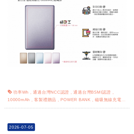
功率Wh
通過台灣NCC認證
通過台灣BSMI認證
10000mAh
客製禮贈品
POWER BANK
磁吸無線充電
禮贈品行動電源
網版印刷
彩印印刷 UV彩印
雷射雕刻
2026-07-05