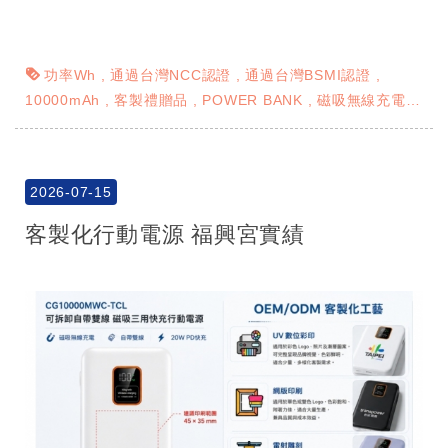
功率Wh
通過台灣NCC認證
通過台灣BSMI認證
10000mAh
客製禮贈品
POWER BANK
磁吸無線充電
禮贈品行動電源
網版印刷
彩印印刷 UV彩印
雷射雕刻
2026-07-15
客製化行動電源 福興宮實績