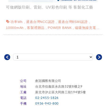
可做網版印刷、雷刻、UV彩色印刷 等 客製化工藝
功率Wh
通過台灣NCC認證
通過台灣BSMI認證
10000mAh
客製禮贈品
POWER BANK
磁吸無線充電
禮贈品行動電源
網版印刷
彩印印刷 UV彩印
雷射雕刻
＜
＞
公司
創冠國際有限公司
地址
台北市信義區永吉路32號8樓之9
工廠
新北市汐止區大同路三段194號5樓
電話
02-2455-1826
手機
0936-943-800