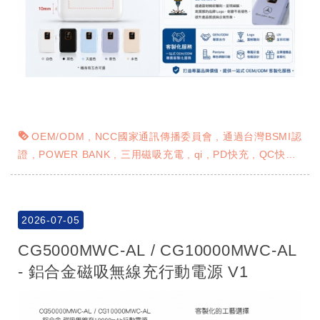
OEM/ODM
NCC國家通訊傳播委員會
通過台灣BSMI認
證
POWER BANK
三用磁吸充電
qi
PD快充
QC快充
彩印印刷 UV彩印
2026-07-05
CG5000MWC-AL / CG10000MWC-AL
- 鋁合金磁吸無線充行動電源 V1