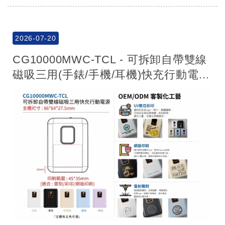
禮贈品行動電源
網版印刷
彩印印刷 UV彩印
雷射雕刻
2026-07-20
CG10000MWC-TCL - 可拆卸自帶雙線
磁吸三用(手錶/手機/耳機)快充行動電
源-P0