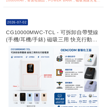
10000mAh
客製禮贈品
POWER BANK
磁吸無線充電
禮贈品行動電源
網版印刷
彩印印刷 UV彩印
雷射雕刻
2026-07-02
CG10000MWC-TCL - 可拆卸自帶雙線
(手機/耳機/手錶) 磁吸三用 快充行動電
源 CG V1.0