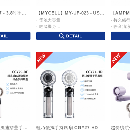
【KINYO】UF-187 - 3.8吋手持充電風扇
【MYCELL】MY-UF-023 - USB手持風扇
‧ 電池大容量
‧ 持久續
‧ 輕薄機身
‧ 靜音清
‧ 三檔風力
‧ 三檔風
AIL
DETAIL
複製-超長續航強勁風速摺疊手持風扇 CGY29-DF
輕巧便攜手持風扇 CGY27-HD