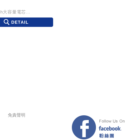
力
mAh大容量電芯
/可折疊
DETAIL
繩即變掛脖風扇
免責聲明