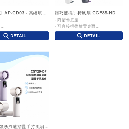
【AMPM】AP-CD03 - 高續航手持小風扇
輕巧便攜手持風扇 CGF85-HD
行
‧ 附摺疊底座
涼
‧ 可直接摺疊放置桌面
力
‧ 100檔風力調節
DETAIL
DETAIL
‧ 2750mAh大電量
‧ 360度超廣角出風
超長續航強勁風速摺疊手持風扇 CGY29-DF