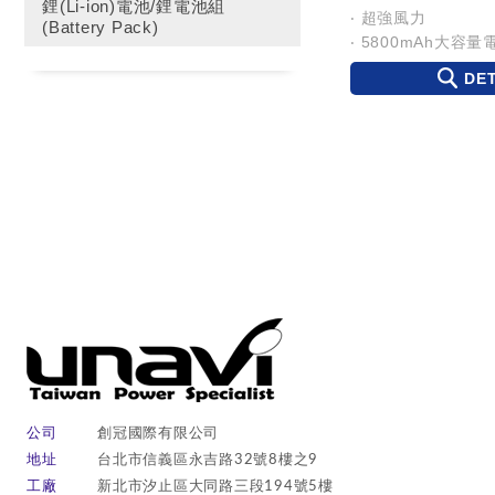
鋰(Li-ion)電池/鋰電池組
‧ 超強風力
(Battery Pack)
‧ 5800mAh大容量
‧ 可直立/可折疊
DET
‧ 加上掛繩即變掛脖
公司
創冠國際有限公司
地址
台北市信義區永吉路32號8樓之9
工廠
新北市汐止區大同路三段194號5樓