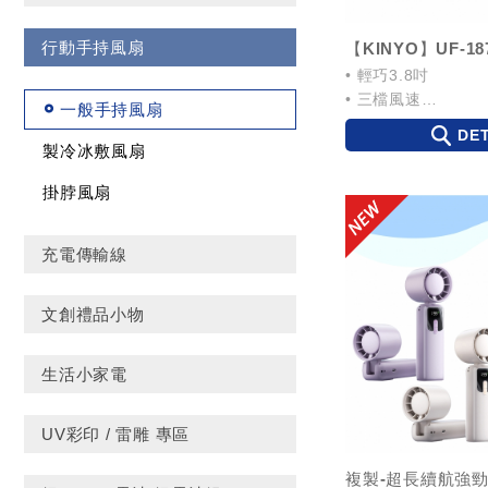
行動手持風扇
• 輕巧3.8吋
• 三檔風速
一般手持風扇
• 靜音出風
DET
製冷冰敷風扇
掛脖風扇
充電傳輸線
文創禮品小物
生活小家電
UV彩印 / 雷雕 專區