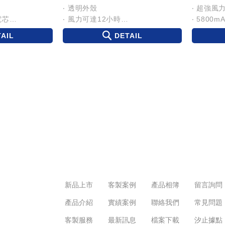
‧ 透明外殼
‧ 超強風
電芯
‧ 風力可達12小時
‧ 5800
‧ LED顯示螢幕
‧ 可直立
AIL
DETAIL
風扇
‧ 摺疊底座
‧ 加上掛
‧ 2750mAh大容量
‧ 超長續航12H
新品上市
客製案例
產品相簿
留言詢問
產品介紹
實績案例
聯絡我們
常見問題
客製服務
最新訊息
檔案下載
汐止據點