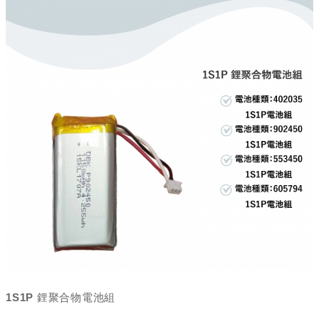
1S1P 鋰聚合物電池組