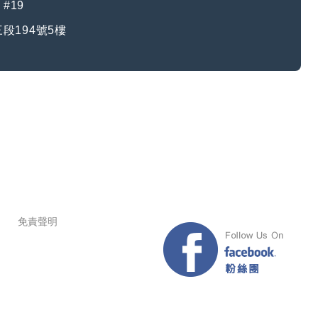
 #19
段194號5樓
免責聲明