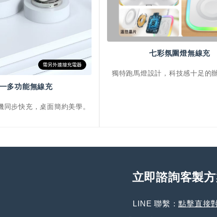
七彩氛圍燈無線充
獨特跑馬燈設計，科技感十足的
一多功能無線充
機同步快充，桌面簡約美學。
立即諮詢客製方
LINE 聯繫：
點擊直接