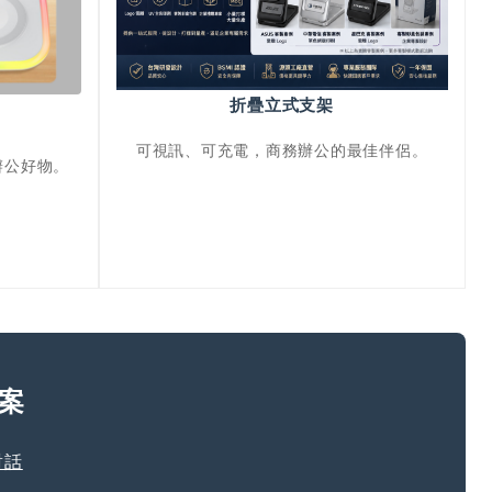
折疊立式支架
可視訊、可充電，商務辦公的最佳伴侶。
辦公好物。
案
對話