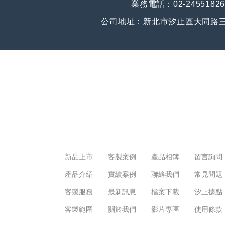
業務電話：02-24551826
公司地址：新北市汐止區大同路三
新品上市
客製案例
產品相簿
留言詢問
產品介紹
實績案例
聯絡我們
常見問題
客製服務
最新訊息
檔案下載
汐止據點
客製範圍
關於我們
影片專區
使用條款