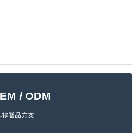
。
M / ODM
牌禮贈品方案