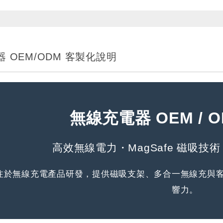
 OEM/ODM 客製化說明
無線充電器 OEM / 
高效無線電力・MagSafe 磁吸技
注於無線充電產品研發，提供磁吸支架、多合一無線充與
響力。