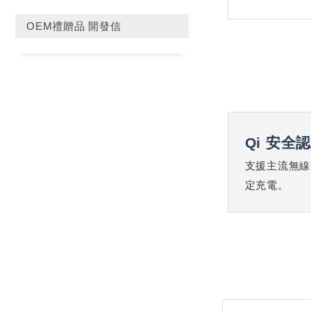
OEM禮贈品 開發信
Qi 安全
支援主流無線
定充電。