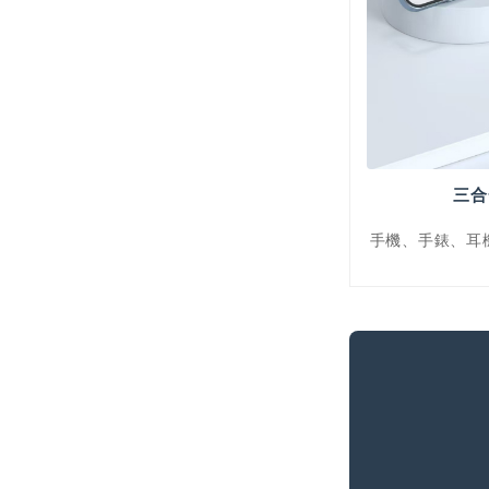
三合
手機、手錶、耳