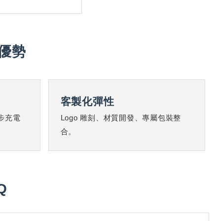
優勢
客製化彈性
步充電
Logo 雕刻、材質開發、專屬包裝整
合。
Q