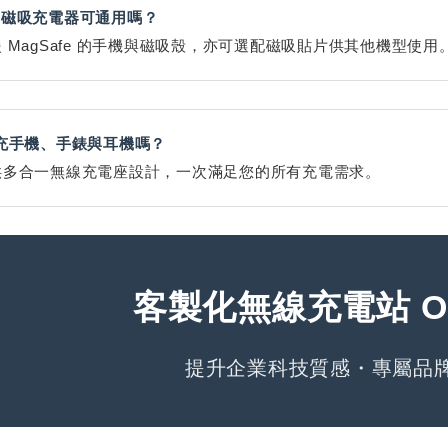
fe 磁吸充電器可通用嗎？
 MagSafe 的手機與磁吸殼，亦可選配磁吸貼片供其他機型使用
充手機、手錶與耳機嗎？
供多合一無線充電座設計，一次滿足您的所有充電需求。
客製化無線充電站 OE
提升企業科技質感・專屬品