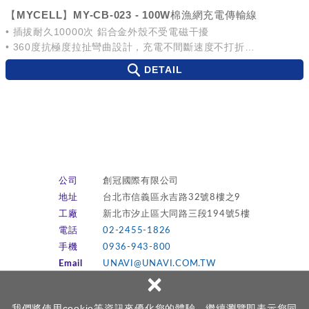
【MYCELL】MY-CB-023 - 100W棉漁網充電傳輸線
• 插拔耐久10000次 鋁合金外殼不受電磁干擾
• 360度抗極度拉扯彎曲設計，充電不間斷速度不打折
• New iPad/ Mac/ Nitendoswitch皆可使用
DETAIL
公司
創冠國際有限公司
地址
台北市信義區永吉路32號8樓之9
工廠
新北市汐止區大同路三段194號5樓
電話
02-2455-1826
手機
0936-943-800
Email
UNAVI@UNAVI.COM.TW
×
LINE
立即加入 LINE
我們將使用cookie等資訊來優化您的體驗，繼續瀏覽即表示您同