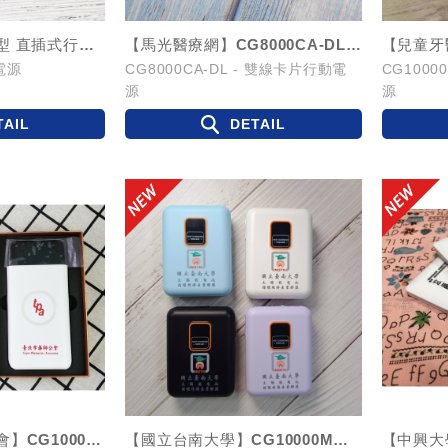
【南山中學】膠囊型 直插式行動電源 V1
【馬光醫療網】CG8000CA-DL - 雙線卡片行動電源
電源
CG8000CA-DL - 雙線卡片行動電
CG1000
源
源
TAIL
DETAIL
【中華民國藥師公會】CG10000QI - 無線充電行動電源
【國立台南大學】CG10000MWC-TCL - 可拆卸自帶雙線 / 磁吸三用 ...