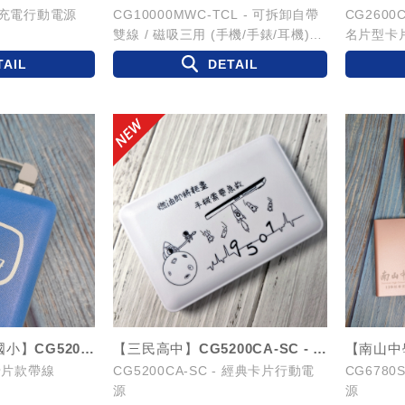
無線充電行動電源
CG10000MWC-TCL - 可拆卸自帶
CG2600C
雙線 / 磁吸三用 (手機/手錶/耳機)快
名片型卡
充行動電源
TAIL
DETAIL
國立臺南大學行動電源,臺南大學禮
贈品,學校行動電源,學校禮贈品,教育
單位客製化,...
【中正高中&新生國小】CG5200CA-LS - 卡片款帶線5200mAh行動電...
【三民高中】CG5200CA-SC - 經典卡片行動電源
 卡片款帶線
CG5200CA-SC - 經典卡片行動電
CG678
源
源