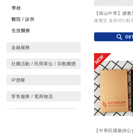
學校
醫院 / 診所
膠囊型 直插式行動
生技醫療
DE
金融服務
社團活動 / 民間單位 / 宗教團體
IP授權
零售服務 / 電商物流