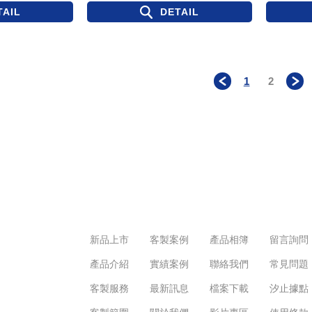
TAIL
DETAIL
1
2
＜
新品上市
客製案例
產品相簿
留言詢問
產品介紹
實績案例
聯絡我們
常見問題
客製服務
最新訊息
檔案下載
汐止據點