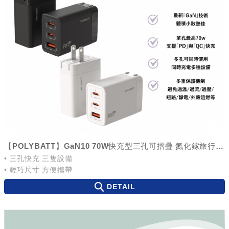
【POLYBATT】GaN10 70W快充型三孔可摺疊 氮化鎵旅行充電器
• 三孔快充 三隻設備
• 輕巧尺寸 方便攜帶
• 摺疊插腳 輕鬆收納
DETAIL