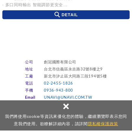
‧ 多口同時輸出 智能調節更安全
‧ 100V-240V國際通用電壓 支援多種快速充電協議
DETAIL
公司
創冠國際有限公司
地址
台北市信義區永吉路32號8樓之9
工廠
新北市汐止區大同路三段194號5樓
電話
02-2455-1826
手機
0936-943-800
Email
UNAVI@UNAVI.COM.TW
×
LINE
立即加入 LINE
我們將使用cookie等資訊來優化您的體驗，繼續瀏覽即表示您同
意我們使用。欲瞭解詳細內容，請詳閱
隱私權保護政策
Copyright © TRANSPOWER TPI創冠國際有限公司 All Rights
Reserved.