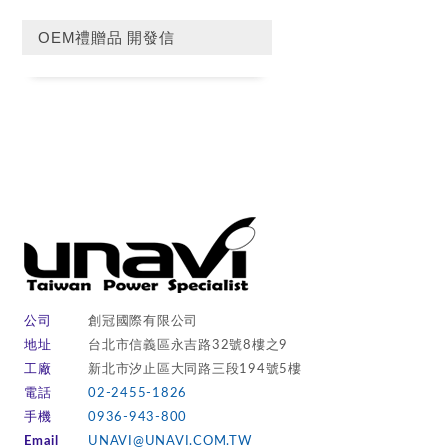
OEM禮贈品 開發信
公司
創冠國際有限公司
地址
台北市信義區永吉路32號8樓之9
工廠
新北市汐止區大同路三段194號5樓
電話
02-2455-1826
手機
0936-943-800
Email
UNAVI@UNAVI.COM.TW