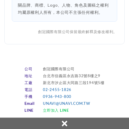
關品牌、商標、Logo、人物、角色及圖稿之權利
均屬原權利人所有，本公司不主張任何權利。
創冠國際有限公司保留最終解釋及修改權利。
公司
創冠國際有限公司
地址
台北市信義區永吉路32號8樓之9
工廠
新北市汐止區大同路三段194號5樓
電話
02-2455-1826
手機
0936-943-800
Email
UNAVI@UNAVI.COM.TW
LINE
立即加入 LINE
×