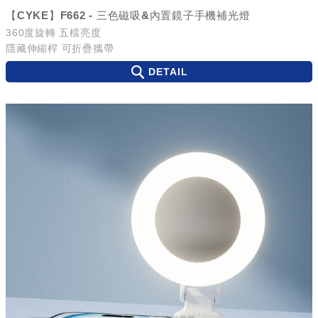
【CYKE】F662 - 三色磁吸&內置鏡子手機補光燈
360度旋轉 五檔亮度
隱藏伸縮桿 可折疊攜帶
DETAIL