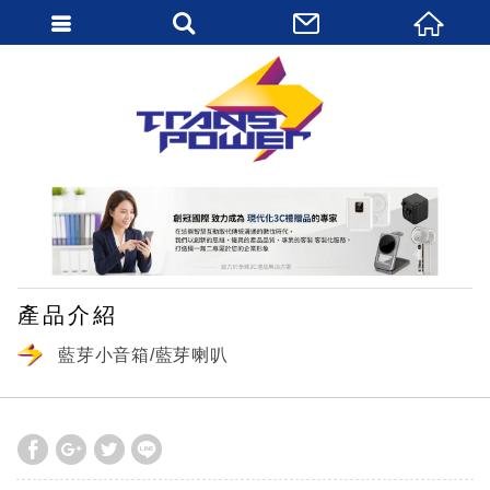
繁體中文
產品介紹
藍芽小音箱/藍芽喇叭