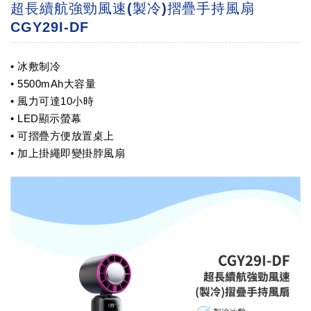
超長續航強勁風速(製冷)摺疊手持風扇
CGY29I-DF
• 冰敷制冷
• 5500mAh大容量
• 風力可達10小時
• LED顯示螢幕
• 可摺疊方便放置桌上
• 加上掛繩即變掛脖風扇