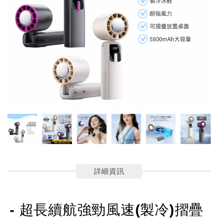
詳細資訊
- 超長續航強勁風速(製冷)摺疊