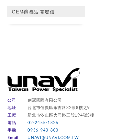
OEM禮贈品 開發信
公司
創冠國際有限公司
地址
台北市信義區永吉路32號8樓之9
工廠
新北市汐止區大同路三段194號5樓
電話
02-2455-1826
手機
0936-943-800
Email
UNAVI@UNAVI.COM.TW