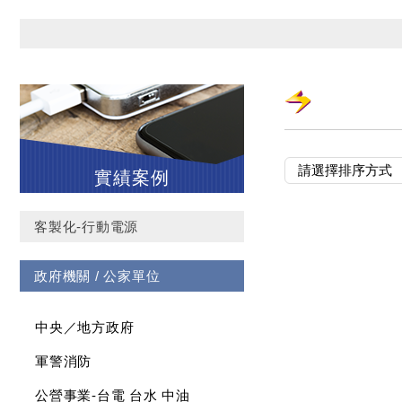
實績案例
客製化-行動電源
政府機關 / 公家單位
中央／地方政府
軍警消防
公營事業-台電 台水 中油